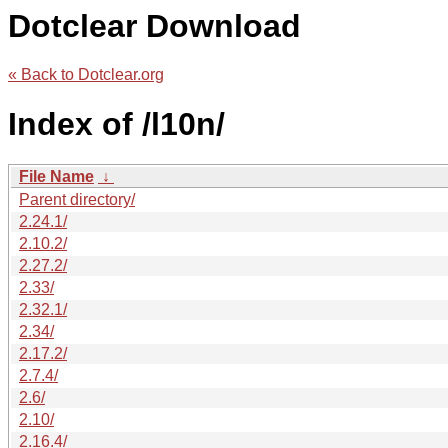
Dotclear Download
« Back to Dotclear.org
Index of /l10n/
File Name
↓
Parent directory/
2.24.1/
2.10.2/
2.27.2/
2.33/
2.32.1/
2.34/
2.17.2/
2.7.4/
2.6/
2.10/
2.16.4/