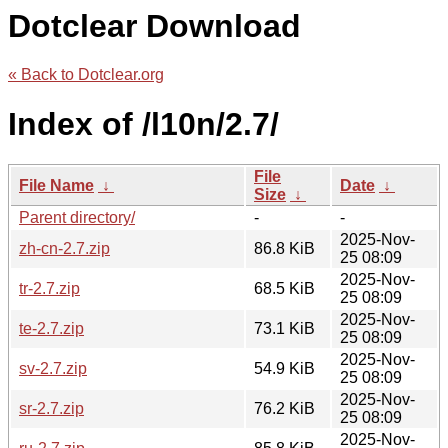
Dotclear Download
« Back to Dotclear.org
Index of /l10n/2.7/
File
File Name
↓
Date
↓
Size
↓
Parent directory/
-
-
2025-Nov-
zh-cn-2.7.zip
86.8 KiB
25 08:09
2025-Nov-
tr-2.7.zip
68.5 KiB
25 08:09
2025-Nov-
te-2.7.zip
73.1 KiB
25 08:09
2025-Nov-
sv-2.7.zip
54.9 KiB
25 08:09
2025-Nov-
sr-2.7.zip
76.2 KiB
25 08:09
2025-Nov-