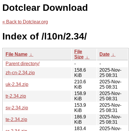
Dotclear Download
« Back to Dotclear.org
Index of /l10n/2.34/
File
File Name
↓
Date
↓
Size
↓
Parent directory/
-
-
158.6
2025-Nov-
zh-cn-2.34.zip
KiB
25 08:31
210.6
2025-Nov-
uk-2.34.zip
KiB
25 08:31
158.9
2025-Nov-
tr-2.34.zip
KiB
25 08:31
153.9
2025-Nov-
sv-2.34.zip
KiB
25 08:31
186.9
2025-Nov-
te-2.34.zip
KiB
25 08:31
183.4
2025-Nov-