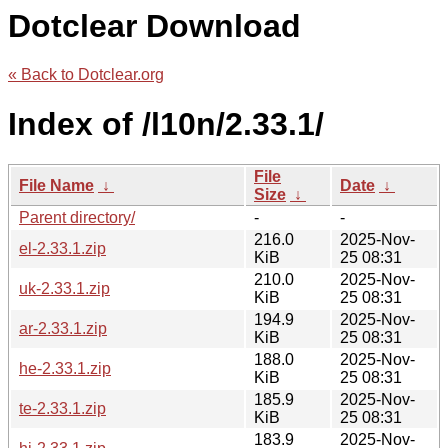
Dotclear Download
« Back to Dotclear.org
Index of /l10n/2.33.1/
File
File Name
↓
Date
↓
Size
↓
Parent directory/
-
-
216.0
2025-Nov-
el-2.33.1.zip
KiB
25 08:31
210.0
2025-Nov-
uk-2.33.1.zip
KiB
25 08:31
194.9
2025-Nov-
ar-2.33.1.zip
KiB
25 08:31
188.0
2025-Nov-
he-2.33.1.zip
KiB
25 08:31
185.9
2025-Nov-
te-2.33.1.zip
KiB
25 08:31
183.9
2025-Nov-