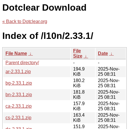
Dotclear Download
« Back to Dotclear.org
Index of /l10n/2.33.1/
File
File Name
↓
Date
↓
Size
↓
Parent directory/
-
-
194.9
2025-Nov-
ar-2.33.1.zip
KiB
25 08:31
180.2
2025-Nov-
bg-2.33.1.zip
KiB
25 08:31
181.8
2025-Nov-
bn-2.33.1.zip
KiB
25 08:31
157.9
2025-Nov-
ca-2.33.1.zip
KiB
25 08:31
163.4
2025-Nov-
cs-2.33.1.zip
KiB
25 08:31
151.9
2025-Nov-