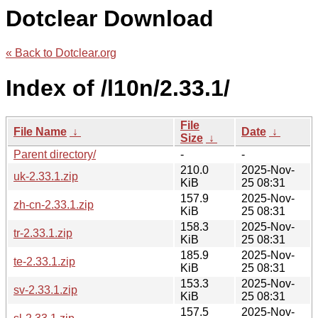
Dotclear Download
« Back to Dotclear.org
Index of /l10n/2.33.1/
File
File Name
↓
Date
↓
Size
↓
Parent directory/
-
-
210.0
2025-Nov-
uk-2.33.1.zip
KiB
25 08:31
157.9
2025-Nov-
zh-cn-2.33.1.zip
KiB
25 08:31
158.3
2025-Nov-
tr-2.33.1.zip
KiB
25 08:31
185.9
2025-Nov-
te-2.33.1.zip
KiB
25 08:31
153.3
2025-Nov-
sv-2.33.1.zip
KiB
25 08:31
157.5
2025-Nov-