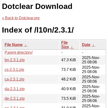
Dotclear Download
« Back to Dotclear.org
Index of /l10n/2.3.1/
File
File Name
↓
Date
↓
Size
↓
Parent directory/
-
-
2025-Nov-
bn-2.3.1.zip
47.3 KiB
25 08:06
2025-Nov-
cs-2.3.1.zip
73.7 KiB
25 08:06
2025-Nov-
ca-2.3.1.zip
48.2 KiB
25 08:06
2025-Nov-
da-2.3.1.zip
40.9 KiB
25 08:06
2025-Nov-
de-2.3.1.zip
73.5 KiB
25 08:06
2025-Nov-