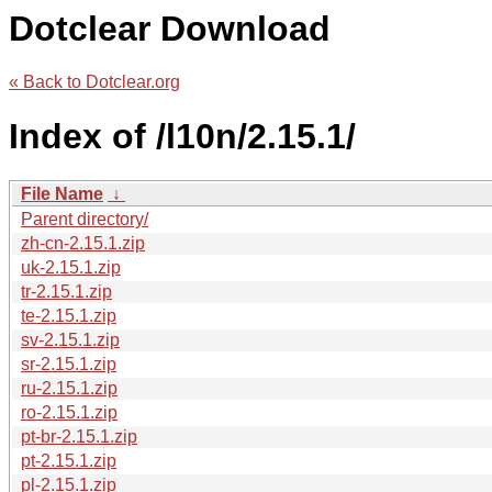
Dotclear Download
« Back to Dotclear.org
Index of /l10n/2.15.1/
File Name
↓
Parent directory/
zh-cn-2.15.1.zip
uk-2.15.1.zip
tr-2.15.1.zip
te-2.15.1.zip
sv-2.15.1.zip
sr-2.15.1.zip
ru-2.15.1.zip
ro-2.15.1.zip
pt-br-2.15.1.zip
pt-2.15.1.zip
pl-2.15.1.zip