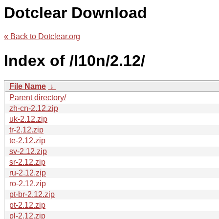
Dotclear Download
« Back to Dotclear.org
Index of /l10n/2.12/
File Name
↓
Parent directory/
zh-cn-2.12.zip
uk-2.12.zip
tr-2.12.zip
te-2.12.zip
sv-2.12.zip
sr-2.12.zip
ru-2.12.zip
ro-2.12.zip
pt-br-2.12.zip
pt-2.12.zip
pl-2.12.zip